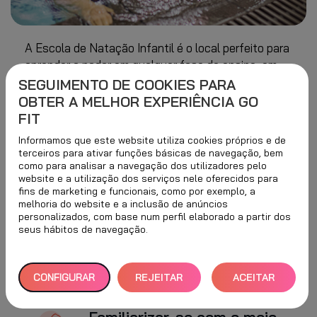
A Escola de Natação Infantil é o local perfeito para
aprender a nadar em qualquer fase de ensino, em
qualquer nível e em qualquer idade.
SEGUIMENTO DE COOKIES PARA
OBTER A MELHOR EXPERIÊNCIA GO
Com a ajuda dos melhores profissionais os
FIT
objetivos da forma mais divertida e através do
Informamos que este website utiliza cookies próprios e de
programa “Nadar é Vida”, da Federação Espanhola
terceiros para ativar funções básicas de navegação, bem
de Natação.
como para analisar a navegação dos utilizadores pelo
website e a utilização dos serviços nele oferecidos para
fins de marketing e funcionais, como por exemplo, a
melhoria do website e a inclusão de anúncios
personalizados, com base num perfil elaborado a partir dos
seus hábitos de navegação.
OBJETIVOS
CONFIGURAR
REJEITAR
ACEITAR
TUDO
TODOS