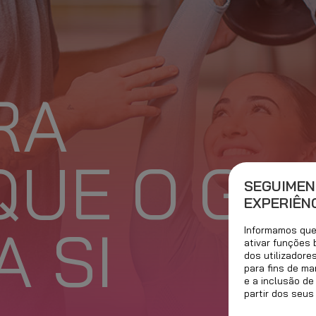
RA
QUE O GO
SEGUIMEN
EXPERIÊNC
A SI
Informamos que 
ativar funções
dos utilizadore
para fins de ma
e a inclusão de
partir dos seus