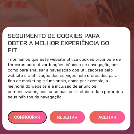
SEGUIMENTO DE COOKIES PARA
OBTER A MELHOR EXPERIÊNCIA GO
FIT
BEM-VINDO À ERA
Informamos que este website utiliza cookies próprios e de
DA ÁGUA SEM
terceiros para ativar funções básicas de navegação, bem
como para analisar a navegação dos utilizadores pelo
website e a utilização dos serviços nele oferecidos para
ADITIVOS
fins de marketing e funcionais, como por exemplo, a
melhoria do website e a inclusão de anúncios
QUÍMICOS!
personalizados, com base num perfil elaborado a partir dos
seus hábitos de navegação.
CONFIGURAR
REJEITAR
ACEITAR
TUDO
TODOS