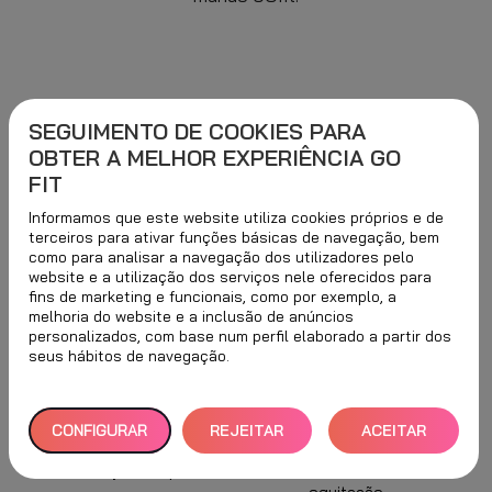
SEGUIMENTO DE COOKIES PARA
EMBAIXADORES
OBTER A MELHOR EXPERIÊNCIA GO
FIT
Informamos que este website utiliza cookies próprios e de
terceiros para ativar funções básicas de navegação, bem
como para analisar a navegação dos utilizadores pelo
website e a utilização dos serviços nele oferecidos para
fins de marketing e funcionais, como por exemplo, a
melhoria do website e a inclusão de anúncios
personalizados, com base num perfil elaborado a partir dos
seus hábitos de navegação.
rão
João Vaz
Sara Duarte
M
ico
Atleta de
Atleta de
A
CONFIGURAR
REJEITAR
ACEITAR
na
competição em
competição na
pr
e
natação adaptada.
modalidade de
TUDO
TODOS