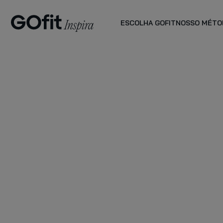
ESCOLHA GOFIT
NOSSO MÉTO
PLANO PLUS
planos de
acompanhamento
VER MAIS