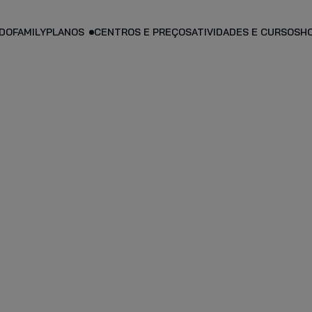
DO
FAMILY
PLANOS
CENTROS E PREÇOS
ATIVIDADES E CURSOS
H
PLANO PERSO