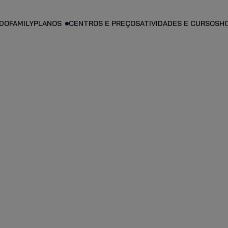
DO
FAMILY
PLANOS
CENTROS E PREÇOS
ATIVIDADES E CURSOS
H
PLANO PERSO