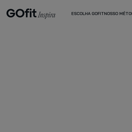
ESCOLHA GOFIT
NOSSO MÉTO
PLANO PLUS
planos de
acompanhamento
VER MAIS