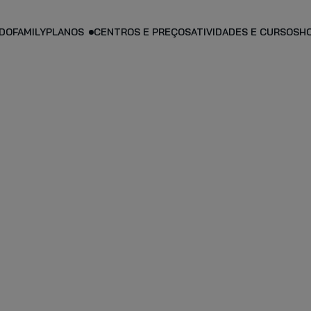
DO
FAMILY
PLANOS
CENTROS E PREÇOS
ATIVIDADES E CURSOS
H
PLANO PERSO