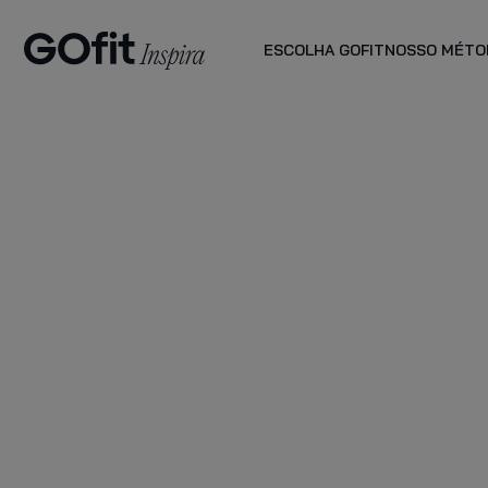
ESCOLHA GOFIT
NOSSO MÉTO
PLANO PLUS
planos de
acompanhamento
VER MAIS