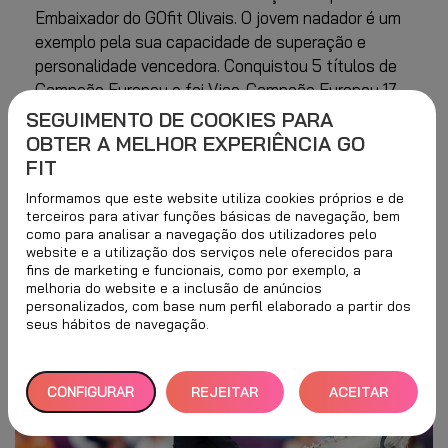
Embaixador do GOfit Olivais. O jovem nadador é um
exemplo pela sua capacidade de superação e
personalidade vencedora. Conquistou 5 títulos de
Campeão Europeu e foi Vice-Campeão Europeu 17
vezes. Conta ainda com 5 títulos de Vice-campeão
SEGUIMENTO DE COOKIES PARA
Mundial. No total, já recebeu
223 medalhas
, 170 em
OBTER A MELHOR EXPERIÊNCIA GO
provas nacionais e 53 em internacionais. Ganhou o
FIT
prémio de
melhor atleta
de natação adaptada na
Informamos que este website utiliza cookies próprios e de
Gala da Federação Portuguesa de Natação em
terceiros para ativar funções básicas de navegação, bem
2017, 2018 e 2019.
como para analisar a navegação dos utilizadores pelo
website e a utilização dos serviços nele oferecidos para
fins de marketing e funcionais, como por exemplo, a
melhoria do website e a inclusão de anúncios
personalizados, com base num perfil elaborado a partir dos
seus hábitos de navegação.
CONFIGURAR
REJEITAR
ACEITAR
TUDO
TODOS