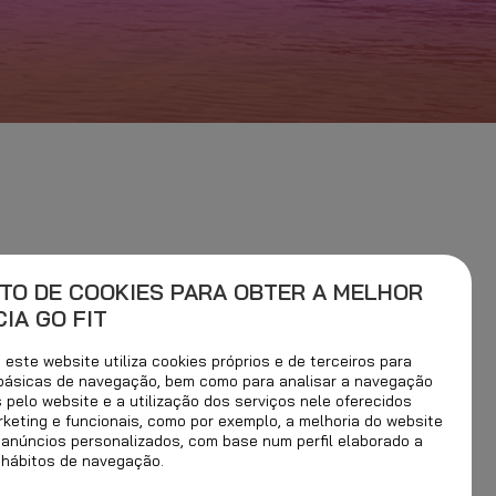
TO DE COOKIES PARA OBTER A MELHOR
IA GO FIT
este website utiliza cookies próprios e de terceiros para
 básicas de navegação, bem como para analisar a navegação
s pelo website e a utilização dos serviços nele oferecidos
rketing e funcionais, como por exemplo, a melhoria do website
 anúncios personalizados, com base num perfil elaborado a
 hábitos de navegação.
 A SUA