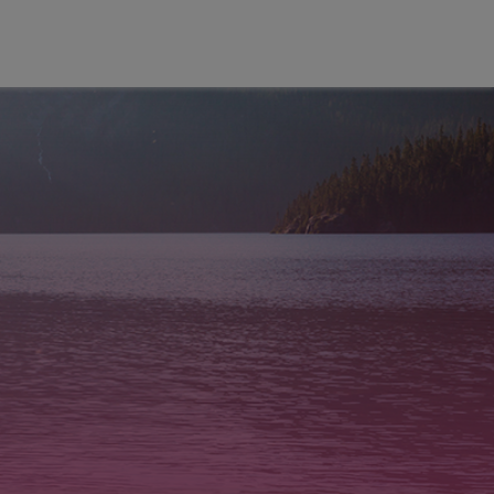
LIVRO DE
POLÍTICAS
CONDIÇÕES
RECLAMAÇAO
EM LINHA
DE
UTILIZAÇÃO
NAL TRAINER