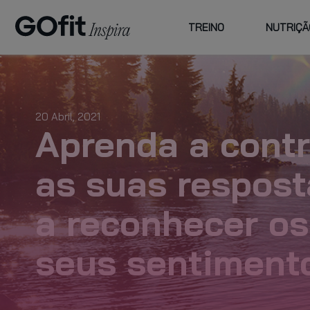
TREINO
NUTRIÇÃ
ESCOLHA
FAMILY
CENTROS E
ATI
GOFIT
PREÇOS
CU
20 Abril, 2021
PLANO PLUS
Aprenda a contr
as suas respost
planos de
a reconhecer os
acompanhamento
seus sentiment
VER MAIS