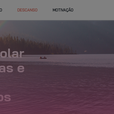
O
DESCANSO
MOTIVAÇÃO
TRABALHE
FAQ
VIDADES E
HORÁRIOS
NO GO FIT
RSOS
PLANO PERSO
olar
as e
os