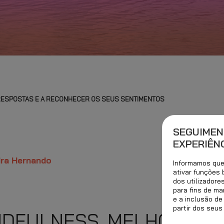
RESPOSTAS E A RECONHECER OS SEUS SENTIMENTOS
SEGUIMEN
EXPERIÊNC
dra Hernando
Informamos que 
ativar funções
dos utilizadore
para fins de ma
e a inclusão de
partir dos seus
NDFULNESS, MELHORARÁ