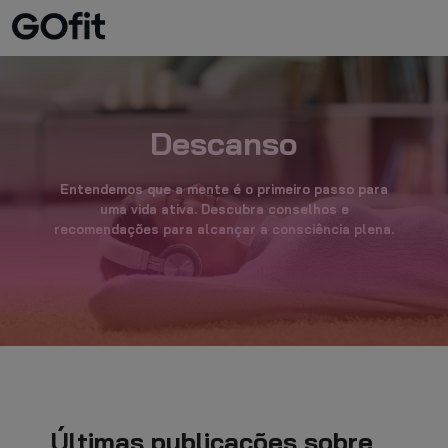
ESCOLHA
CENTROS E
ATIVIDADES E
FAMILY
HORÁR
GOFIT
PREÇOS
CURSOS
CONDIÇÕE
TRABALHE
LIVRO DE
POLÍTICAS
FAQ
DE
NO GO FIT
RECLAMAÇAO
EM LINHA
Descanso
UTILIZAÇÃ
INFO@GO-FIT.PT
Entendemos que a mente é o primeiro passo para
uma vida ativa. Descubra conselhos e
recomendações para alcançar a consciência plena.
Últimas publicações sobre