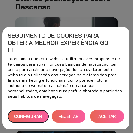
Descanso
SEGUIMENTO DE COOKIES PARA
OBTER A MELHOR EXPERIÊNCIA GO
FIT
Informamos que este website utiliza cookies próprios e de
terceiros para ativar funções básicas de navegação, bem
como para analisar a navegação dos utilizadores pelo
website e a utilização dos serviços nele oferecidos para
9 min
2 ABRIL, 2025
fins de marketing e funcionais, como por exemplo, a
melhoria do website e a inclusão de anúncios
Desporto e
personalizados, com base num perfil elaborado a partir dos
envelhecimento
seus hábitos de navegação.
saudável: como manter-
se ativo
CONFIGURAR
REJEITAR
ACEITAR
TUDO
TODOS