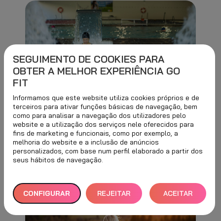
SEGUIMENTO DE COOKIES PARA
OBTER A MELHOR EXPERIÊNCIA GO
FIT
Informamos que este website utiliza cookies próprios e de
4 min
28 NOVEMBRO, 2022
terceiros para ativar funções básicas de navegação, bem
Descubra os benefícios
como para analisar a navegação dos utilizadores pelo
website e a utilização dos serviços nele oferecidos para
da hidroterapia
fins de marketing e funcionais, como por exemplo, a
melhoria do website e a inclusão de anúncios
personalizados, com base num perfil elaborado a partir dos
seus hábitos de navegação.
CONFIGURAR
REJEITAR
ACEITAR
TUDO
TODOS