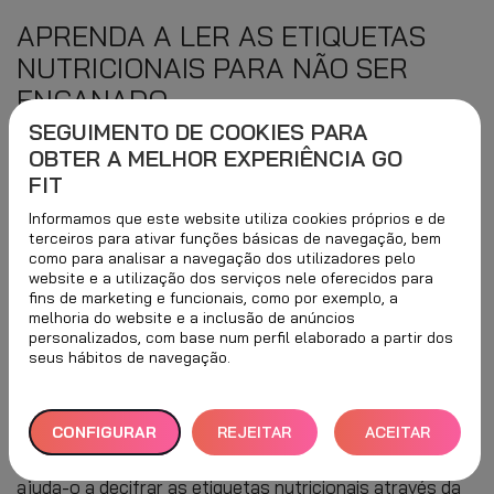
APRENDA A LER AS ETIQUETAS
NUTRICIONAIS PARA NÃO SER
ENGANADO
SEGUIMENTO DE COOKIES PARA
OBTER A MELHOR EXPERIÊNCIA GO
Conselhos para decifrar as etiquetas
FIT
nutricionais dos seus alimentos
Informamos que este website utiliza cookies próprios e de
favoritos.
A
terceiros para ativar funções básicas de navegação, bem
como para analisar a navegação dos utilizadores pelo
prender a interpretar a informação das
website e a utilização dos serviços nele oferecidos para
fins de marketing e funcionais, como por exemplo, a
etiquetas nutricionais
não é fácil, pois
melhoria do website e a inclusão de anúncios
não costumam mostrar de forma clara e
personalizados, com base num perfil elaborado a partir dos
seus hábitos de navegação.
percetível como são elaborados os
produtos que as contêm.
CONFIGURAR
REJEITAR
ACEITAR
Mas não se preocupe, a equipa de nutrição do GO fit
TUDO
TODOS
ajuda-o a decifrar as etiquetas nutricionais através da