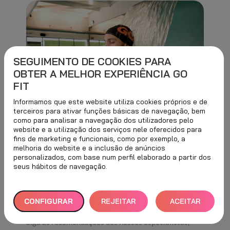
SEGUIMENTO DE COOKIES PARA
OBTER A MELHOR EXPERIÊNCIA GO
FIT
Informamos que este website utiliza cookies próprios e de
2 min
15 ABRIL, 2021
terceiros para ativar funções básicas de navegação, bem
Bem-vindo à era da água
como para analisar a navegação dos utilizadores pelo
website e a utilização dos serviços nele oferecidos para
sem aditivos químicos!
fins de marketing e funcionais, como por exemplo, a
melhoria do website e a inclusão de anúncios
personalizados, com base num perfil elaborado a partir dos
seus hábitos de navegação.
TREINO
É o pilar fundamental para ficar em forma nos nossos
CONFIGURAR
REJEITAR
ACEITAR
centros.
Siga as recomendações dos nossos especialistas,
TUDO
TODOS