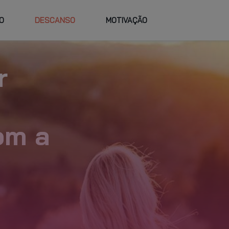
O
DESCANSO
MOTIVAÇÃO
TRABALHE
FAQ
VIDADES E
HORÁRIOS
NO GO FIT
RSOS
r
PLANO PERSO
om a