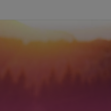
LIVRO DE
POLÍTICAS
CONDIÇÕES
RECLAMAÇAO
EM LINHA
DE
UTILIZAÇÃO
NAL TRAINER