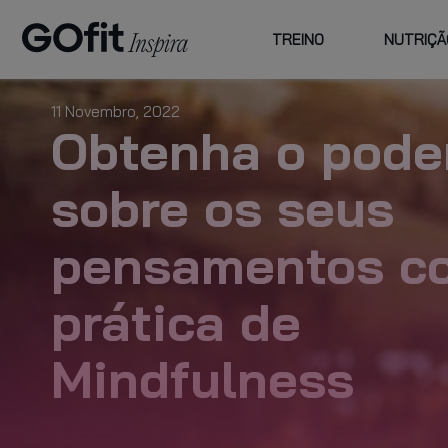
TREINO
NUTRIÇÃ
ESCOLHA
FAMILY
CENTROS E
ATI
GOFIT
PREÇOS
CU
11 Novembro, 2022
Obtenha o pode
PLANO PLUS
sobre os seus
pensamentos c
planos de
prática de
acompanhamento
Mindfulness
VER MAIS