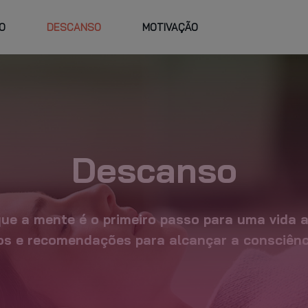
O
DESCANSO
MOTIVAÇÃO
TRABALHE
FAQ
VIDADES E
HORÁRIOS
NO GO FIT
RSOS
PLANO PERSO
Descanso
e a mente é o primeiro passo para uma vida a
os e recomendações para alcançar a consciênci