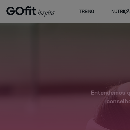
TREINO
NUTRIÇÃ
ESCOLHA
FAMILY
CENTROS E
ATI
GOFIT
PREÇOS
CU
PLANO PLUS
planos de
acompanhamento
Entendemos qu
conselh
VER MAIS