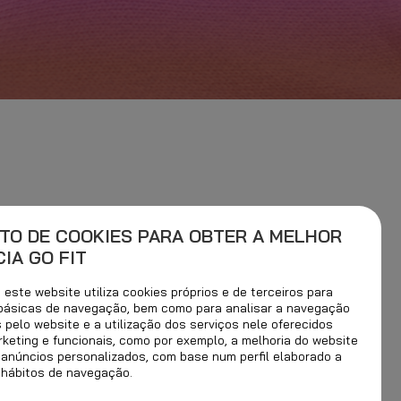
TO DE COOKIES PARA OBTER A MELHOR
IA GO FIT
este website utiliza cookies próprios e de terceiros para
 básicas de navegação, bem como para analisar a navegação
s pelo website e a utilização dos serviços nele oferecidos
Mais populares
rketing e funcionais, como por exemplo, a melhoria do website
 anúncios personalizados, com base num perfil elaborado a
 hábitos de navegação.
20 ABR.2021
DESCANSO