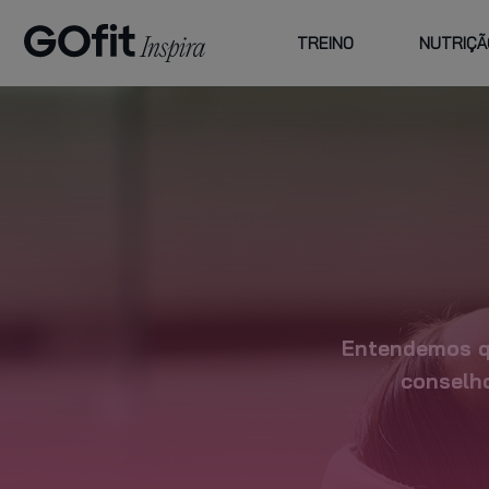
TREINO
NUTRIÇÃ
ESCOLHA
FAMILY
CENTROS E
ATI
GOFIT
PREÇOS
CU
PLANO PLUS
planos de
acompanhamento
Entendemos qu
conselh
VER MAIS