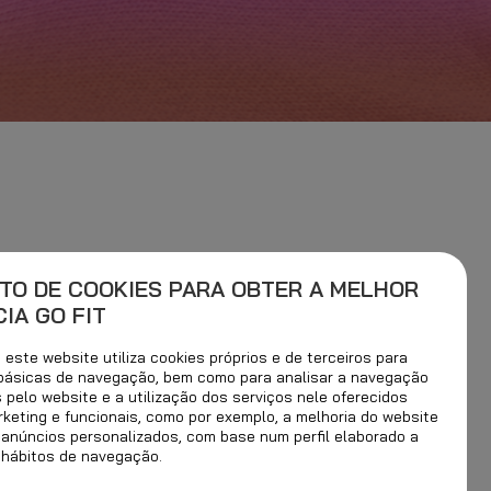
TO DE COOKIES PARA OBTER A MELHOR
IA GO FIT
este website utiliza cookies próprios e de terceiros para
 básicas de navegação, bem como para analisar a navegação
s pelo website e a utilização dos serviços nele oferecidos
Mais populares
rketing e funcionais, como por exemplo, a melhoria do website
 anúncios personalizados, com base num perfil elaborado a
 hábitos de navegação.
20 ABR.2021
DESCANSO