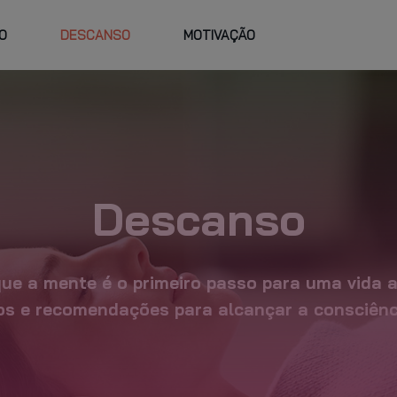
O
DESCANSO
MOTIVAÇÃO
TRABALHE
FAQ
VIDADES E
HORÁRIOS
NO GO FIT
RSOS
PLANO PERSO
Descanso
e a mente é o primeiro passo para uma vida a
os e recomendações para alcançar a consciênci