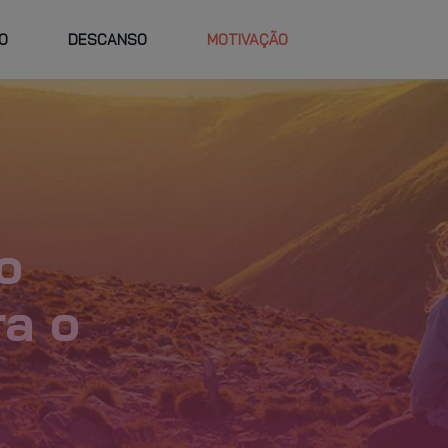
O
DESCANSO
MOTIVAÇÃO
TRABALHE
FAQ
VIDADES E
HORÁRIOS
NO GO FIT
RSOS
PLANO PERSO
o
ra o