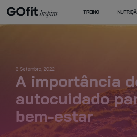
TREINO
NUTRIÇÃ
ESCOLHA
FAMILY
CENTROS E
ATI
GOFIT
PREÇOS
CU
PLANO PLUS
8 Setembro, 2022
A importância d
planos de
autocuidado pa
acompanhamento
bem-estar
VER MAIS