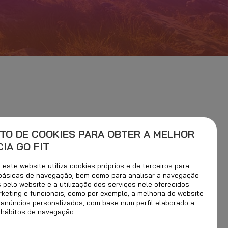
TO DE COOKIES PARA OBTER A MELHOR
IA GO FIT
este website utiliza cookies próprios e de terceiros para
 básicas de navegação, bem como para analisar a navegação
s pelo website e a utilização dos serviços nele oferecidos
rketing e funcionais, como por exemplo, a melhoria do website
 anúncios personalizados, com base num perfil elaborado a
 hábitos de navegação.
RI@.