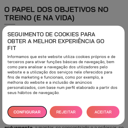
O PAPEL DOS OBJETIVOS NO
TREINO (E NA VIDA)
SEGUIMENTO DE COOKIES PARA
Tanto no treino como em qualquer área da vida,
OBTER A MELHOR EXPERIÊNCIA GO
estabelecer objetivos claros é muito importante
FIT
para progredir e não desistir perante qualquer
Informamos que este website utiliza cookies próprios e de
terceiros para ativar funções básicas de navegação, bem
obstáculo
.
como para analisar a navegação dos utilizadores pelo
website e a utilização dos serviços nele oferecidos para
Os objetivos, especialmente quando são
específicos,
fins de marketing e funcionais, como por exemplo, a
melhoria do website e a inclusão de anúncios
realistas e mensuráveis
, são os seus aliados para
personalizados, com base num perfil elaborado a partir dos
seus hábitos de navegação.
crescer e alcançar o que se propôs a fazer e mantêm-
no motivado ao longo do caminho. A
constância
e a
perseverança
são fundamentais para os sustentar.
CONFIGURAR
REJEITAR
ACEITAR
São os objetivos que o levam a trabalhar
TUDO
TODOS
arduamente
, a manter-se concentrado e a esforçar-se