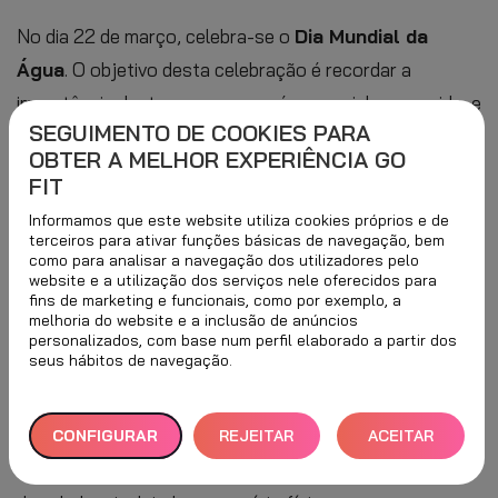
No dia 22 de março, celebra-se o
Dia Mundial da
Água
. O objetivo desta celebração é recordar a
importância deste recurso, que é essencial para a vida, e
SEGUIMENTO DE COOKIES PARA
sem o qual os seres humanos não poderiam viver. A
OBTER A MELHOR EXPERIÊNCIA GO
água é o principal componente do corpo humano,
FIT
representando 50-70% do peso corporal total e
Informamos que este website utiliza cookies próprios e de
permitindo a realização da maioria das funções vitais. A
terceiros para ativar funções básicas de navegação, bem
como para analisar a navegação dos utilizadores pelo
Organização Mundial de Saúde (OMS) e a Autoridade
website e a utilização dos serviços nele oferecidos para
fins de marketing e funcionais, como por exemplo, a
Europeia de Segurança Alimentar (EFSA, nas suas
melhoria do website e a inclusão de anúncios
siglas em inglês) recomendam
beber 2 a 2,5 litros de
personalizados, com base num perfil elaborado a partir dos
seus hábitos de navegação.
água por dia para a população feminina adulta e
2,5 a 3 litros para a população masculina adulta
.
Para além de seguir estes hábitos saudáveis, há muitos
CONFIGURAR
REJEITAR
ACEITAR
fatores que influenciam a quantidade de água que se
TUDO
TODOS