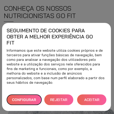
CONHEÇA OS NOSSOS
NUTRICIONISTAS GO FIT
SEGUIMENTO DE COOKIES PARA
Marque consulta com o seu novo
OBTER A MELHOR EXPERIÊNCIA GO
nutricionista e descubra o quão fácil é
FIT
cuidar da sua alimentação no Natal.
Informamos que este website utiliza cookies próprios e de
Mediante um teste de
bioimpedância elétrica
e uma
terceiros para ativar funções básicas de navegação, bem
como para analisar a navegação dos utilizadores pelo
série de
testes antropométricos
não invasivos,
website e a utilização dos serviços nele oferecidos para
fins de marketing e funcionais, como por exemplo, a
poderemos avaliar a sua composição corporal, que está
melhoria do website e a inclusão de anúncios
diretamente relacionada com o seu estado de saúde e
personalizados, com base num perfil elaborado a partir dos
seus hábitos de navegação.
nutricional. Obtemos dados tão importantes como o
nível de massa gorda, massa muscular, água, minerais,
CONFIGURAR
REJEITAR
ACEITAR
etc.
TUDO
TODOS