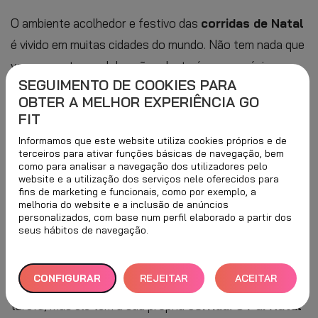
O ambiente acolhedor e festivo das
corridas de Natal
é vivido em muitas cidades do mundo. Não tem nada que
ver com outras celebrações desta época: os únicos
SEGUIMENTO DE COOKIES PARA
excessos que poderá encontrar são a alegria de
OBTER A MELHOR EXPERIÊNCIA GO
partilhar o espírito desportivo e o Natal. Quer saber
FIT
quais destas corridas são as mais tradicionais e
Informamos que este website utiliza cookies próprios e de
porquê? Depois de ler este artigo, vai querer
terceiros para ativar funções básicas de navegação, bem
como para analisar a navegação dos utilizadores pelo
definitivamente inscrever-se numa!
website e a utilização dos serviços nele oferecidos para
fins de marketing e funcionais, como por exemplo, a
melhoria do website e a inclusão de anúncios
HISTÓRIA DA CORRIDA DE SÃO
personalizados, com base num perfil elaborado a partir dos
seus hábitos de navegação.
SILVESTRE
CONFIGURAR
REJEITAR
ACEITAR
Na noite de 24 de dezembro, não se apressa na sua
tarefa, mas ele tem a sua própria
corrida.
O
Pai Natal
TUDO
TODOS