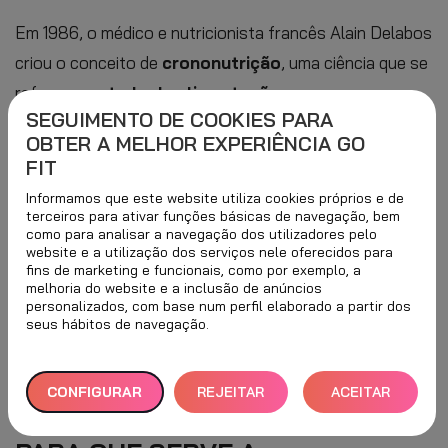
Em 1986, o médico e nutricionista francês Alain Delabos
criou o conceito de
crononutrição
, uma ciência que se
refere ao
estudo da alimentação no nosso
SEGUIMENTO DE COOKIES PARA
sistema circadiano
. Os diferentes efeitos que cada
OBTER A MELHOR EXPERIÊNCIA GO
um dos alimentos tem no nosso organismo dependem
FIT
também do momento em que são consumidos, razão
Informamos que este website utiliza cookies próprios e de
pela qual
esta ciência ou método investiga,
terceiros para ativar funções básicas de navegação, bem
como para analisar a navegação dos utilizadores pelo
atualmente, o efeito da alimentação no nosso
website e a utilização dos serviços nele oferecidos para
fins de marketing e funcionais, como por exemplo, a
ciclo circadiano
. Por outras palavras, a crononutrição
melhoria do website e a inclusão de anúncios
estuda o impacto da ingestão de alimentos na secreção
personalizados, com base num perfil elaborado a partir dos
seus hábitos de navegação.
de hormonas relacionadas com o sono, a fome, a vigília,
a saciedade, a tolerância à glicose, etc., e as
repercussões destes efeitos no corpo humano.
CONFIGURAR
REJEITAR
ACEITAR
TUDO
TODOS