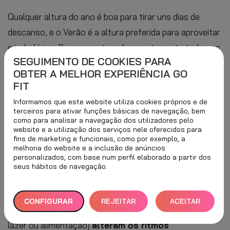
Qualquer altura do ano é boa para tirar uns dias de
descanso, e o Verão é a altura preferida para aproveitar
e ir de férias. Como acontece frequentemente todos os
SEGUIMENTO DE COOKIES PARA
anos, as férias de Verão tornam-se uma das principais
OBTER A MELHOR EXPERIÊNCIA GO
preocupações de muitas pessoas, pois
pode ser difícil
FIT
manter os hábitos
que tanto lhes custou
Informamos que este website utiliza cookies próprios e de
estabelecer.
terceiros para ativar funções básicas de navegação, bem
como para analisar a navegação dos utilizadores pelo
website e a utilização dos serviços nele oferecidos para
O Verão caracteriza-se pelas temperaturas altas,
fins de marketing e funcionais, como por exemplo, a
sendo a estação mais quente do ano, e porque os dias
melhoria do website e a inclusão de anúncios
personalizados, com base num perfil elaborado a partir dos
são mais longos e as noites mais curtas, uma vez que
seus hábitos de navegação.
há mais horas de luz. O calor e a maior presença da luz
solar, juntamente com outros fatores externos
CONFIGURAR
REJEITAR
ACEITAR
(contacto social, exercício físico, horário de trabalho,
TUDO
TODOS
lazer ou alimentação)
alteram os ritmos