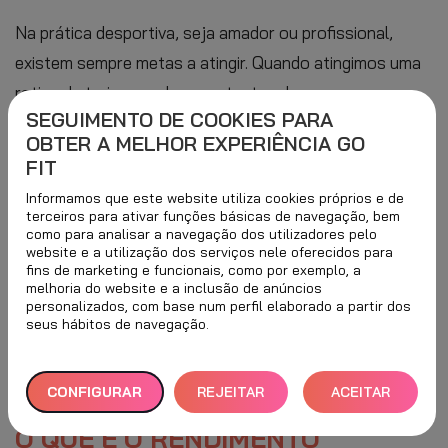
Na prática desportiva, seja amador ou profissional,
existem sempre metas a atingir. Quando atingimos uma
rotina de treino regular para tentar alcançar esses
SEGUIMENTO DE COOKIES PARA
objetivos, apercebemo-nos que existem
múltiplos
OBTER A MELHOR EXPERIÊNCIA GO
fatores que influenciam o rendimento desportivo
FIT
e que, no nosso dia-a-dia, podemos estar a cometer
Informamos que este website utiliza cookies próprios e de
erros.
terceiros para ativar funções básicas de navegação, bem
como para analisar a navegação dos utilizadores pelo
website e a utilização dos serviços nele oferecidos para
Se sente que, passado algum tempo a treinar um
fins de marketing e funcionais, como por exemplo, a
desporto,
o seu rendimento físico diminuiu
, hoje,
melhoria do website e a inclusão de anúncios
personalizados, com base num perfil elaborado a partir dos
contamos-lhe outros fatores que o influenciam
seus hábitos de navegação.
diretamente e de algumas chaves para melhorar
a
eficiência do seu treino
.
CONFIGURAR
REJEITAR
ACEITAR
O QUE É O RENDIMENTO
TUDO
TODOS