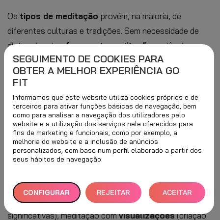
Os
tipos de meditação
provém, na maioria, de
diferentes culturas e tradições. Sem necessidade de
distinguir estas
formas de meditação
, a ciência
SEGUIMENTO DE COOKIES PARA
continua a demonstrar os seus efeitos benéficos.
OBTER A MELHOR EXPERIÊNCIA GO
Estes não se referem apenas ao
papel da respiração
FIT
na meditação
, mas também aos benefícios de uma
Informamos que este website utiliza cookies próprios e de
respiração consciente.
terceiros para ativar funções básicas de navegação, bem
como para analisar a navegação dos utilizadores pelo
website e a utilização dos serviços nele oferecidos para
Neste artigo, poderá obter algumas respostas sobre o
fins de marketing e funcionais, como por exemplo, a
tipo de meditação
a escolher
, com informações
melhoria do website e a inclusão de anúncios
personalizados, com base num perfil elaborado a partir dos
sobre os seus nomes e formas de a praticar. De uma
seus hábitos de navegação.
forma geral, pode-se realizar
meditação em
movimento
(ioga, tai chi ou mindful walking), meditação
CONFIGURAR
REJEITAR
ACEITAR
com
mantras
(repetição de palavras ou frases
TUDO
TODOS
significativas), meditação com
visualizações
(criação