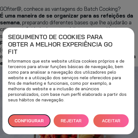
GOfiter@, conhece as vantagens do Batch Cooking?
É uma maneira de se organizar para as refeições da
semana
, preparando diferentes bases que lhe ajudarão a
criar uma infinidade de pratos deliciosos e saudáveis em
simultâneo.
SEGUIMENTO DE COOKIES PARA
Preparar essas bases levarão cerca de 90 minutos
OBTER A MELHOR EXPERIÊNCIA GO
(dependendo das receitas que escolher), mas a chave é,
FIT
economizar tempo durante a semana,
encorajamos-lhe a
Informamos que este website utiliza cookies próprios e de
experimentar!
terceiros para ativar funções básicas de navegação, bem
como para analisar a navegação dos utilizadores pelo
website e a utilização dos serviços nele oferecidos para
fins de marketing e funcionais, como por exemplo, a
melhoria do website e a inclusão de anúncios
personalizados, com base num perfil elaborado a partir dos
seus hábitos de navegação.
CONFIGURAR
REJEITAR
ACEITAR
TUDO
TODOS