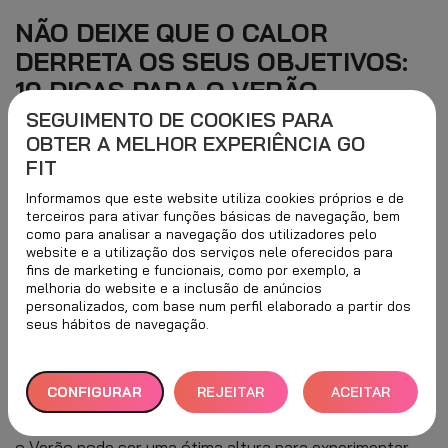
NÃO DEIXE QUE O CALOR
DERRETA OS SEUS OBJETIVOS:
10 DICAS PARA O VERÃO
SEGUIMENTO DE COOKIES PARA
OBTER A MELHOR EXPERIÊNCIA GO
Treinar com calor tem as suas
FIT
vantagens.
Informamos que este website utiliza cookies próprios e de
terceiros para ativar funções básicas de navegação, bem
No Verão, existem dois tipos de pessoas: há quem
como para analisar a navegação dos utilizadores pelo
goste de fazer desporto no Verão e quem ache
website e a utilização dos serviços nele oferecidos para
fins de marketing e funcionais, como por exemplo, a
impossível reunir forças para se mexer nesta altura do
melhoria do website e a inclusão de anúncios
personalizados, com base num perfil elaborado a partir dos
ano.
seus hábitos de navegação.
Se é um dos primeiros, não é boa ideia interromper a sua
rotina saudável devido ao calor. Se tiver dificuldade em
CONFIGURAR
REJEITAR
ACEITAR
iniciar e manter um plano de formação ao longo do ano,
TUDO
TODOS
o Verão pode ser uma ótima altura para experimentar