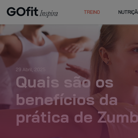
TREINO
NUTRIÇÃ
ESCOLHA
FAMILY
CENTROS E
ATI
GOFIT
PREÇOS
CU
PLANO PLUS
29 Abril, 2025
Quais são os
planos de
benefícios da
acompanhamento
prática de Zum
VER MAIS