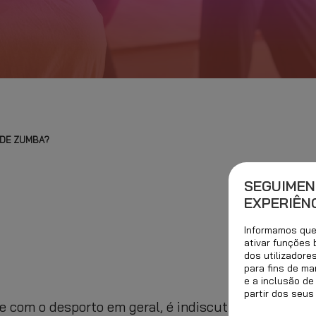
 DE ZUMBA?
SEGUIMEN
EXPERIÊNC
Informamos que 
ativar funções
dos utilizadore
para fins de ma
e a inclusão de
partir dos seus
 com o desporto em geral, é indiscutível que fazer