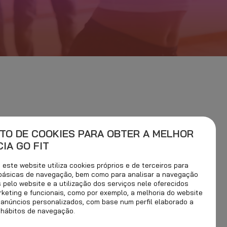
TO DE COOKIES PARA OBTER A MELHOR
IA GO FIT
este website utiliza cookies próprios e de terceiros para
 básicas de navegação, bem como para analisar a navegação
s pelo website e a utilização dos serviços nele oferecidos
rketing e funcionais, como por exemplo, a melhoria do website
 anúncios personalizados, com base num perfil elaborado a
 hábitos de navegação.
zumba
tem múltiplos