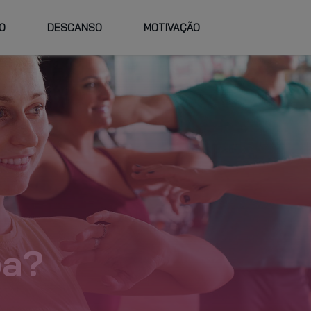
O
DESCANSO
MOTIVAÇÃO
TRABALHE
FAQ
VIDADES E
HORÁRIOS
NO GO FIT
RSOS
PLANO PERSO
ba?