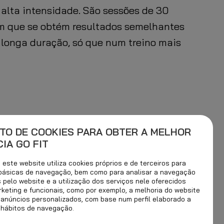
 alta intensidade. São sessões de 30
em que se obtém resultados semelhantes
 longa duração, só que num treino mais
TO DE COOKIES PARA OBTER A MELHOR
IA GO FIT
este website utiliza cookies próprios e de terceiros para
 básicas de navegação, bem como para analisar a navegação
s pelo website e a utilização dos serviços nele oferecidos
rketing e funcionais, como por exemplo, a melhoria do website
 anúncios personalizados, com base num perfil elaborado a
 hábitos de navegação.