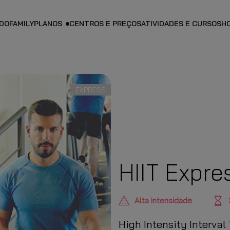
DO
FAMILY
PLANOS
CENTROS E PREÇOS
ATIVIDADES E CURSOS
H
PLANO PERSO
EXPRESS
HIIT Expre
Alta intensidade
High Intensity Interval