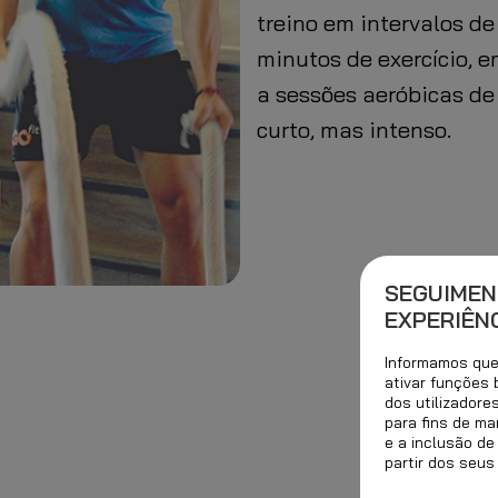
treino em intervalos de
minutos de exercício, 
a sessões aeróbicas de
curto, mas intenso.
SEGUIMEN
EXPERIÊNC
Informamos que 
ativar funções
dos utilizadore
para fins de ma
e a inclusão de
partir dos seus