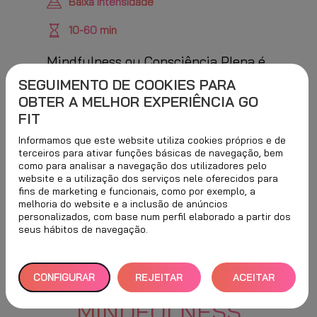
Baixa intensidade
10-60 min
Mindfulness ou Consciência Plena é
uma maneira de prestar atenção – a
SEGUIMENTO DE COOKIES PARA
OBTER A MELHOR EXPERIÊNCIA GO
nós próprios, aos outros e ao mundo
FIT
– que permite a cada pessoa cultivar
resiliência, adotando maneiras de ser
Informamos que este website utiliza cookies próprios e de
terceiros para ativar funções básicas de navegação, bem
e agir mais positivas e eficazes.
como para analisar a navegação dos utilizadores pelo
website e a utilização dos serviços nele oferecidos para
fins de marketing e funcionais, como por exemplo, a
melhoria do website e a inclusão de anúncios
personalizados, com base num perfil elaborado a partir dos
seus hábitos de navegação.
CONFIGURAR
REJEITAR
ACEITAR
BENEFÍCIOS DE
MINDFULNESS
TUDO
TODOS