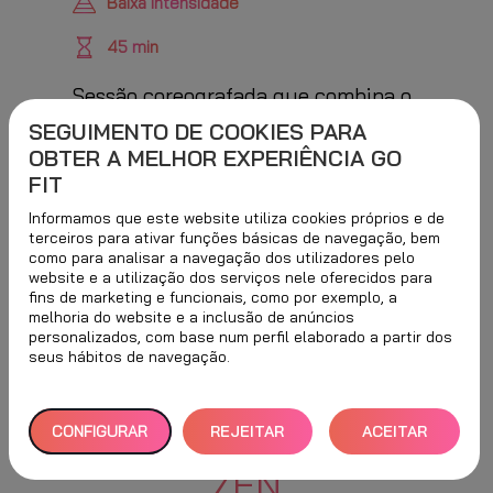
Baixa intensidade
45 min
Sessão coreografada que combina o
melhor de vários métodos (Pilates,
SEGUIMENTO DE COOKIES PARA
OBTER A MELHOR EXPERIÊNCIA GO
Ioga, TaiChi e Alongamentos). Uma
FIT
perfeita combinação de força,
estabilidade, postura, mobilização
Informamos que este website utiliza cookies próprios e de
terceiros para ativar funções básicas de navegação, bem
articular e relaxamento.
como para analisar a navegação dos utilizadores pelo
website e a utilização dos serviços nele oferecidos para
fins de marketing e funcionais, como por exemplo, a
melhoria do website e a inclusão de anúncios
personalizados, com base num perfil elaborado a partir dos
seus hábitos de navegação.
CONFIGURAR
REJEITAR
ACEITAR
BENEFÍCIOS DE
ZEN
TUDO
TODOS